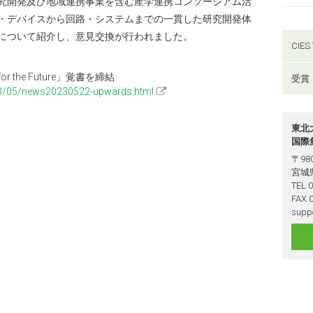
究開発及び地域連携事業を含む産学連携コンソーシアム活
・デバイスから回路・システムまでの一貫した研究開発体
について紹介し、意見交換が行われました。
CIES 
 the Future」覚書を締結
受賞
23/05/news20230522-upwards.html
東北
国際
〒980
宮城
TEL 
FAX 
suppo